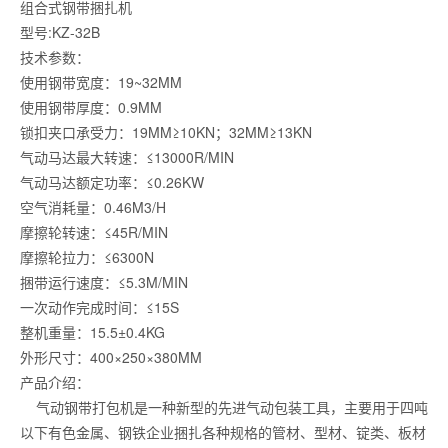
组合式钢带捆扎机
型号:KZ-32B
技术参数：
使用钢带宽度：19~32MM
使用钢带厚度：0.9MM
锁扣夹口承受力：19MM≥10KN；32MM≥13KN
气动马达最大转速：≤13000R/MIN
气动马达额定功率：≤0.26KW
空气消耗量：0.46M3/H
摩擦轮转速：≤45R/MIN
摩擦轮拉力：≤6300N
捆带运行速度：≤5.3M/MIN
一次动作完成时间：≤15S
整机重量：15.5±0.4KG
外形尺寸：400×250×380MM
产品介绍：
气动钢带打包机是一种新型的先进气动包装工具，主要用于四吨
以下有色金属、钢铁企业捆扎各种规格的管材、型材、锭类、板材