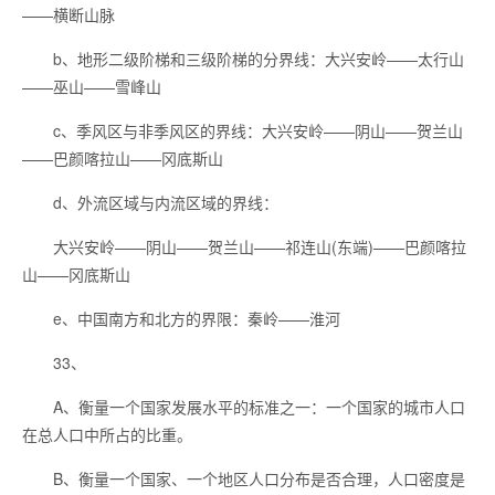
——横断山脉
b、地形二级阶梯和三级阶梯的分界线：大兴安岭——太行山
——巫山——雪峰山
c、季风区与非季风区的界线：大兴安岭——阴山——贺兰山
——巴颜喀拉山——冈底斯山
d、外流区域与内流区域的界线：
大兴安岭——阴山——贺兰山——祁连山(东端)——巴颜喀拉
山——冈底斯山
e、中国南方和北方的界限：秦岭——淮河
33、
A、衡量一个国家发展水平的标准之一：一个国家的城市人口
在总人口中所占的比重。
B、衡量一个国家、一个地区人口分布是否合理，人口密度是