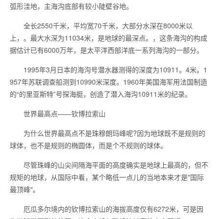
弧形洼地，主海沟底部有较小陡壁谷地。
全长2550千米，平均宽70千米，大部分水深在8000米以
上，。最大水深为11034米，是地球的最深点。，这条海沟的构成
据估计已有6000万年，是太平洋西部洋底一系列海沟的一部分。
1995年3月日本的海沟号潜水器测得的深度为10911。4米。1
957年苏联调查船测到10990米深度。1960年美国海军用法国制造
的“的里亚斯特”号探海艇，创造了潜入海沟10911米的纪录。
世界最高点——钦博拉索山
为什么世界最高点不是珠穆朗玛峰呢?因为地球既不是规则的
球体，也不是规则的椭圆体，而是个不规则的球体。
尽管珠峰的山尖间隔海平面的高度确实是地球上最高的，但不
规矩的地球，从国际中看，某个略低一点儿的当地本来才是"国际
最顶峰"。
厄瓜多尔境内的钦博拉索山的海拔高度仅有6272米，可是因