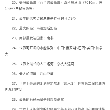
20、美洲最高峰（西半球最高峰）汉科乌马山（7010m，玻
利维亚与秘鲁边界）
21、最早的优秀诗歌总集是春秋的《诗经》
22、最大的岛：马达加斯加岛
23、南部最发达国家：南非
24、世界可开发的水能排列：中国>俄罗斯>巴西>美国>加拿
大
25、世界上最长的人工运河：京杭大运河
26、最大的海湾：几内亚湾
27、世界上最深的湖泊贝加尔湖（淡水湖）世界第二深的湖泊
坦葛尼喀湖
28、最长的石窟画廊是敦煌莫高窟
29、世界上人烟稀少的地区是北美洲和亚洲的高山和寒冷地带