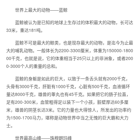
世界上最大的动物——蓝鲸
蓝鲸被认为是已知的地球上生存过的体积最大的动物，长可达
33米，重达181吨。
蓝鲸不可是最大的鲸类，也是现存最大的动物，是迄今为止最
大的哺乳动物。一般体长为2200-3300厘米，体重为150000-1800
00千克，也就是说，它的体重相当于25只以上的非洲象，或者200
0-3000个人的重量的总和。
蓝鲸的身躯是如此的巨大，以致于一条舌头就有2000千克，
头骨有3000千克，肝脏有1000千克，心脏有500千克，血液循环
量达8000千克，雄兽的睾丸也有45千克。如果把它的肠子拉直，
足有200-300米，血管粗得足以装下一个小孩，脏壁厚达60多厘
米，雄兽的阴茎长达3米。它的力量也大得惊人，所发出的功率约
为1500-1700马力，堪称是动物世界中当之无愧的巨大霸和大力
士。
世界最高山峰——珠穆朗玛峰