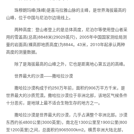
珠穆朗玛峰(珠峰)是喜马拉雅山脉的主峰，是世界海拔最高的
山峰，位于中国与尼泊尔边境线上。
两种高度：登山者登上的是总体高度，尼泊尔等使用登山者采
用的雪盖高(总高)8848米(29029英尺)，2005年中国国家测绘局测
量的岩面高(裸高即地质高度)为8844。43米，2010年起承认两种
高度的测量数据。
除了是海拔最高的山峰之外，它也是距离地心第五远的高峰。
世界最大的沙漠——撒哈拉沙漠
撒哈拉沙漠构成于约250万年前，面积约906万平方千米，是
世界最大的沙质荒漠。撒哈拉沙漠位于非洲北部，该地区气候条件
十分恶劣，是地球上最不适合生物生存的地方之一。
撒哈拉沙漠是世界最大的沙漠，几乎占满整个非洲北部。沙漠
东西约长4800公里(3000英里)，南北在1300公里至1900公里(800
至1200英里)之间，总面积约9065000km2。横贯非洲大陆北部，