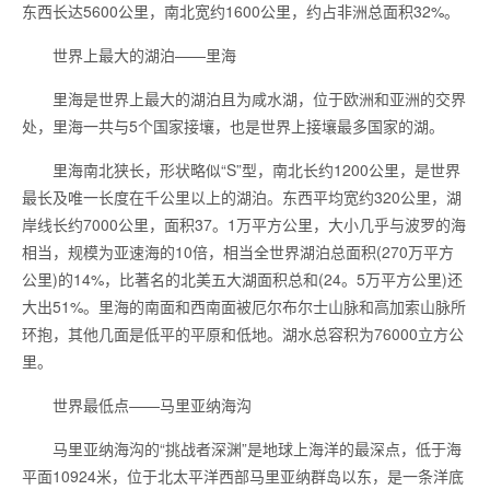
东西长达5600公里，南北宽约1600公里，约占非洲总面积32%。
世界上最大的湖泊——里海
里海是世界上最大的湖泊且为咸水湖，位于欧洲和亚洲的交界
处，里海一共与5个国家接壤，也是世界上接壤最多国家的湖。
里海南北狭长，形状略似“S”型，南北长约1200公里，是世界
最长及唯一长度在千公里以上的湖泊。东西平均宽约320公里，湖
岸线长约7000公里，面积37。1万平方公里，大小几乎与波罗的海
相当，规模为亚速海的10倍，相当全世界湖泊总面积(270万平方
公里)的14%，比著名的北美五大湖面积总和(24。5万平方公里)还
大出51%。里海的南面和西南面被厄尔布尔士山脉和高加索山脉所
环抱，其他几面是低平的平原和低地。湖水总容积为76000立方公
里。
世界最低点——马里亚纳海沟
马里亚纳海沟的“挑战者深渊”是地球上海洋的最深点，低于海
平面10924米，位于北太平洋西部马里亚纳群岛以东，是一条洋底